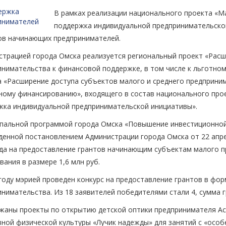
В рамках реализации национального проекта «М
поддержка индивидуальной предпринимательско
ов начинающих предпринимателей.
трацией города Омска реализуется региональный проект «Расш
инимательства к финансовой поддержке, в том числе к льготно
 «Расширение доступа субъектов малого и среднего предприним
тному финансированию», входящего в состав национального про
жка индивидуальной предпринимательской инициативы».
пальной программой города Омска «Повышение инвестиционной
енной постановлением Администрации города Омска от 22 апрел
ода на предоставление грантов начинающим субъектам малого 
вания в размере 1,6 млн руб.
году мэрией проведен конкурс на предоставление грантов в фо
нимательства. Из 18 заявителей победителями стали 4, сумма г
жаны проекты по открытию детской оптики предпринимателя Ас
ной физической культуры «Лучик надежды» для занятий с «осо