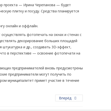
тор проекта — Ирина Черепанова — будет
ескую плитку и посуду. Средства планируется
нгу онлайн и оффлайн.
 осуществлять фотопечать на окнах и стенах с
ществлять декорирование больших площадей
 штукатурка и др., создавать 3D-эффект,
 что в перспективе — освоение фотопечати на
инающих предпринимателей вновь предусмотрены
мские предприниматели могут получить по
ором муниципалитет примет участие в течение
Вперёд