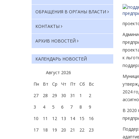
ОБРАЩЕНИЯ В ОРГАНЫ ВЛАСТИ
проект
КОНТАКТЫ
Админис
АРХИВ НОВОСТЕЙ
предпр
проекта
к льго
КАЛЕНДАРЬ НОВОСТЕЙ
поддер
Август
2026
Муници
Пн
Вт
Ср
Чт
Пт
Сб
Вс
утвержд
2024 г
27
28
29
30
31
1
2
ассигно
3
4
5
6
7
8
9
В 2020 
предпри
10
11
12
13
14
15
16
Поддер
17
18
19
20
21
22
23
адаптив