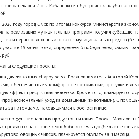
теновой пекарни Инны Кабаненко и обустройства клуба настоль
ой.
в 2020 году город Омск по итогам конкурса Министерства экон
в на реализацию муниципальных программ получил субсидию на 
дства и нераспределенный остаток муниципальных средств (67 ты
 участие 19 заявителей, определены 5 победителей, суммы гра
. руб.
жаны следующие проекты:
ица для животных «Happy pets». Предприниматель Анатолий Кор
ыми, обеспечивать им комфортное проживание, прогулки и дем
ую эффект присутствия человека. Кроме того, планируется осу
г (профессиональный уход за домашними животными). С помощь
ать за питомцами, находящимися в зоогостинице.
одство функциональных продуктов питания. Проект Маргариты
х продуктов на основе зернобобовых культур (безглютеновые изд
руктово-овощных чипсов, планируется окупить за 4 месяца.