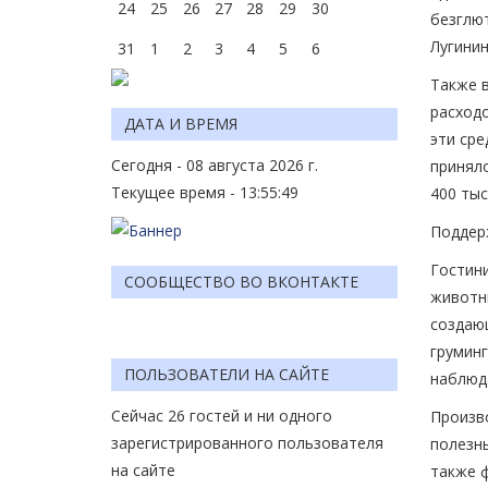
24
25
26
27
28
29
30
безглю
Лугинин
31
1
2
3
4
5
6
Также 
расходо
ДАТА И ВРЕМЯ
эти сре
Сегодня - 08 августа 2026 г.
приняло
Текущее время - 13:55:49
400 тыс
Поддер
Гостин
СООБЩЕСТВО ВО ВКОНТАКТЕ
животн
создающ
грумин
ПОЛЬЗОВАТЕЛИ НА САЙТЕ
наблюд
Сейчас 26 гостей и ни одного
Произв
зарегистрированного пользователя
полезны
на сайте
также ф