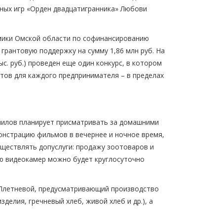
ных игр «Орден двадцатигранника» Любови
омики Омской области по софинансированию
грантовую поддержку на сумму 1,86 млн руб. На
с. руб.) проведен еще один конкурс, в котором
нтов для каждого предпринимателя – в пределах
нилов планирует присматривать за домашними
онстрацию фильмов в вечернее и ночное время,
ществлять допуслуги: продажу зоотоваров и
ю видеокамер можно будет круглосуточно
 Плетневой, предусматривающий производство
елия, гречневый хлеб, живой хлеб и др.), а