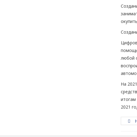
Создан
занимат
окупить
Создани
Цифрова
помощь
любой о
воспрои
автомо
На 202
средств
итогам 
2021 го
Н