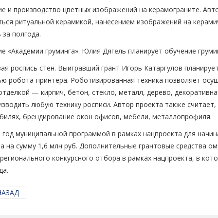
ие и производство цветных изображений на керамограните. Ав
ься ритуальной керамикой, нанесением изображений на керамич
 за полгода.
е «Академии груминга». Юлия Дягель планирует обучение груми
я роспись стен. Выигравший грант Игорь Катаргулов планирует
ю робота-принтера. Роботизированная техника позволяет осу
тделкой — кирпич, бетон, стекло, металл, дерево, декоративная
зводить любую технику росписи. Автор проекта также считает,
билях, брендирование окон офисов, мебели, металлопрофиля.
1 год муниципальной программой в рамках нацпроекта для нач
а на сумму 1,6 млн руб. Дополнительные грантовые средства о
регионального конкурсного отбора в рамках нацпроекта, в кот
да.
АЗАД