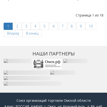
Страница 1 из 18
1
2
3
4
5
6
7
8
9
10
Вперёд
В конец
НАШИ ПАРТНЕРЫ
Союз организаций торговли Омской области
Адрес: РОССИЯ, 644043, г. Омск, ул. Красный путь, д. 89, каб.