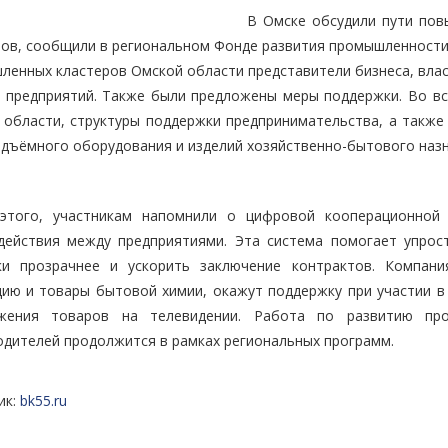
В Омске обсудили пути по
ов, сообщили в региональном Фонде развития промышленности. 
ленных кластеров Омской области представители бизнеса, вла
т предприятий. Также были предложены меры поддержки. Во в
 области, структуры поддержки предпринимательства, а также
одъёмного оборудования и изделий хозяйственно-бытового назн
этого, участникам напомнили о цифровой кооперационной 
действия между предприятиями. Эта система помогает упрост
ки прозрачнее и ускорить заключение контрактов. Компан
цию и товары бытовой химии, окажут поддержку при участии в
жения товаров на телевидении. Работа по развитию пр
одителей продолжится в рамках региональных программ.
ик:
bk55.ru