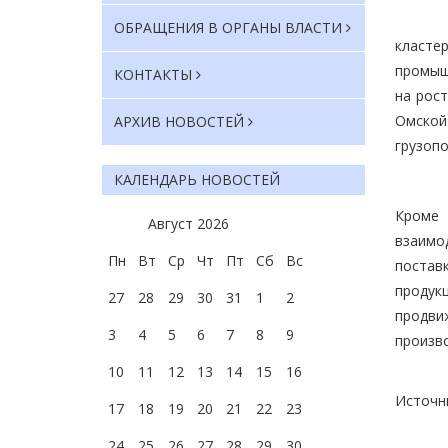
ОБРАЩЕНИЯ В ОРГАНЫ ВЛАСТИ
кластер
промыш
КОНТАКТЫ
на рос
Омской
АРХИВ НОВОСТЕЙ
грузоп
КАЛЕНДАРЬ НОВОСТЕЙ
Кроме 
Август
2026
взаимо
Пн
Вт
Ср
Чт
Пт
Сб
Вс
постав
продук
27
28
29
30
31
1
2
продви
3
4
5
6
7
8
9
произв
10
11
12
13
14
15
16
Источн
17
18
19
20
21
22
23
24
25
26
27
28
29
30