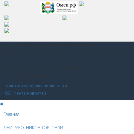
Союз организаций торговли Омской области
Адрес: РОССИЯ, 644043, г. Омск, ул. Красный путь, д. 89, каб.
412
Телефон: +7 (3812) 23-65-41, 23-52-40
E-mail: sotoo.ru@yandex.ru
Политика конфиденциальности
RSS- лента новостей
Главная
ДНИ РАБОТНИКОВ ТОРГОВЛИ